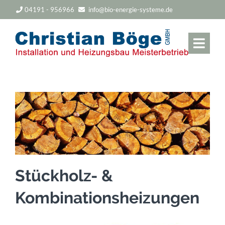
04191 - 956966
info@bio-energie-systeme.de
Stückholz- &
Kombinationsheizungen