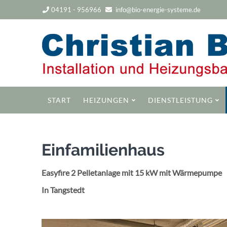
04191 - 956966
info@bio-energie-systeme.de
Navigation
START
HEIZUNGEN
DIENSTLEISTUNG
überspringen
Einfamilienhaus
Easyfire 2 Pelletanlage mit 15 kW mit Wärmepumpe
In Tangstedt